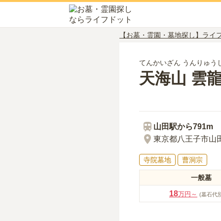
【お墓・霊園・墓地探し】ライ
てんかいざん うんりゅう
天海山 雲
山田
駅から
791m
東京都八王子市山田町
寺院墓地
曹洞宗
一般墓
18
万円～
(墓石代別