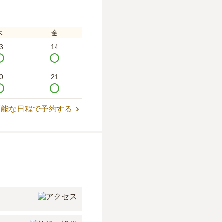
木
金
3
14
0
21
可能な日程で予約する
ス