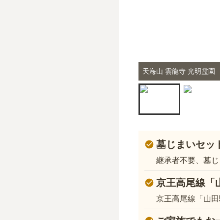
天海山 雲龍寺 光明霊園
墓じまいセット
継承者不要、墓じ
京王高尾線「
京王高尾線「山田