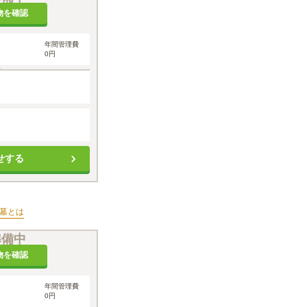
物を確認
年間管理費
0円
せする
墓
とは
準備中
物を確認
年間管理費
0円