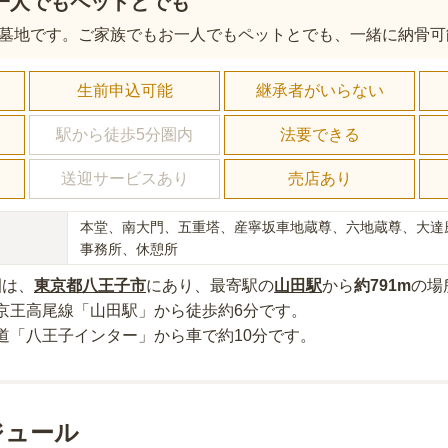
一人でもペットとでも
墓地です。ご家族でもお一人でもペットとでも、一緒に納骨可
し
生前申込可能
継承者がいらない
駅から徒歩5分圏内
法要できる
送迎サービスあり
売店あり
本堂、南大門、五重塔、産寧坂車地蔵尊、六地蔵尊、大達
事務所、休憩所
園
は、
東京都
八王子市
にあり
、最寄駅の
山田
駅
から
約
791m
の場
京王高尾線「山田駅」から徒歩約6分
です。
道「八王子インター」から車で約10分
です。
ジュール