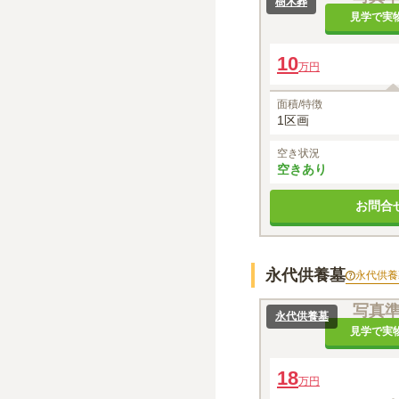
樹木葬
見学で実
10
万円
面積/特徴
1区画
空き状況
空きあり
お問合
永代供養墓
永代供養
写真
永代供養墓
見学で実
18
万円