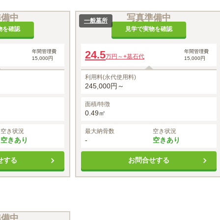
準備中
写真準備中
一般墓所
物を確認
見学で実物を確認
年間管理費
24.5
年間管理費
万円～
+墓石代
15,000円
15,000円
利用料(永代使用料)
245,000円～
面積/特徴
0.49㎡
空き状況
最大納骨数
空き状況
空きあり
-
空きあり
せする
お問合せする
準備中