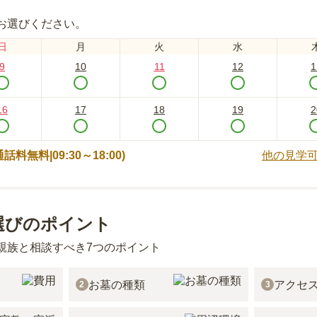
お選びください。
日
月
火
水
9
10
11
12
1
16
17
18
19
2
 (通話料無料|
09:30～18:00
)
他の見学
選びのポイント
親族と相談すべき7つのポイント
お墓の種類
アクセ
2
3