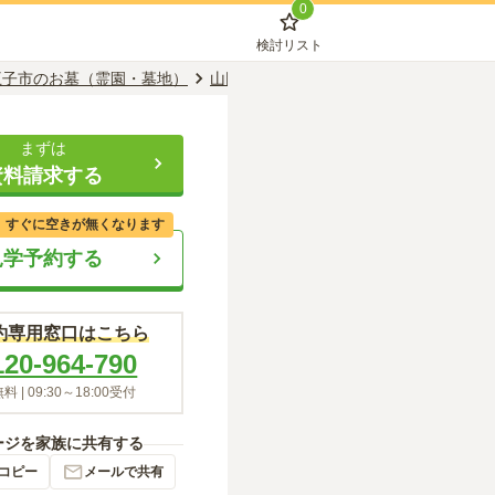
0
検討リスト
王子市のお墓（霊園・墓地）
山田駅のお墓（霊園・墓地）
天海山 
まずは
資料請求する
、すぐに空きが無くなります
見学予約する
約専用窓口はこちら
120-964-790
料 |
09:30～18:00
受付
ージを家族に共有する
コピー
メールで共有