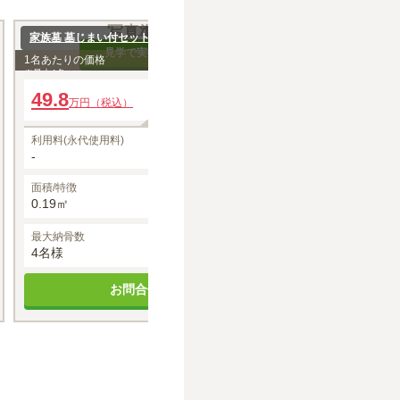
写真準備中
写
家族墓 墓じまい付セット価格
一般墓
見学で実物を確認
見
1名あたりの価格
12
約
万円（税込）
※最大
4
名
49.8
年間管理費
118
万円（税込）
万円～
10,000円
利用料(永代使用料)
利用料(永代使用料
-
-
面積/特徴
面積/特徴
0.19㎡
-
最大納骨数
最大納骨数
空き状況
-
4名様
空きあり
お
お問合せする