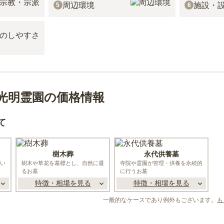
周辺環境
施設・
5
6
 光明霊園の価格情報
て
樹木葬
永代供養墓
い
樹木や草花を墓標とし、自然に還
寺院や霊園が管理・供養を永続的
るお墓
に行うお墓
特徴・相場を見る
特徴・相場を見る
一般的なケースであり例外もございます。
も