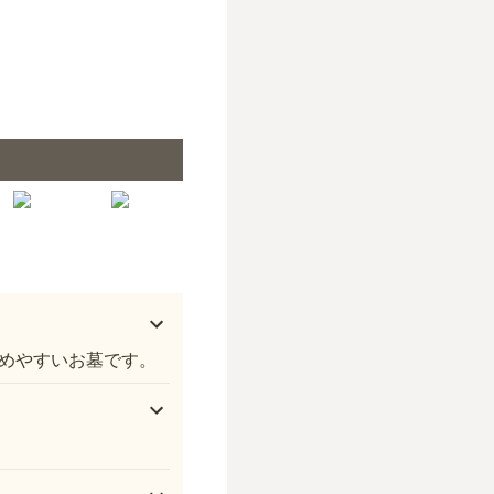
天海山 雲龍寺 光明霊園
めやすいお墓です。