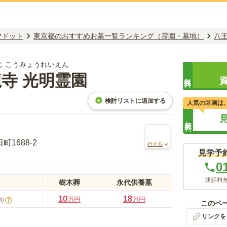
フドット
東京都のおすすめお墓一覧ランキング（霊園・墓地）
八
じ こうみょうれいえん
龍寺 光明霊園
無料
検討リストに追加する
人気の区画は
無料
1688-2
行き方
見学予
0
通話料無
樹木葬
永代供養墓
10
18
万円
万円
)
?
このペ
リンクを