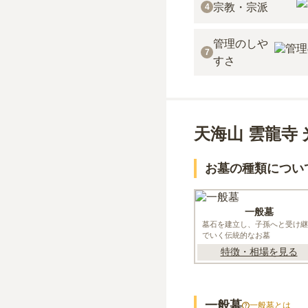
宗教・宗派
4
管理のしや
7
すさ
天海山 雲龍寺
お墓の種類につい
一般墓
墓石を建立し、子孫へと受け継
でいく伝統的なお墓
特徴・相場を見る
一般墓
一般墓
とは