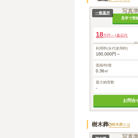
写真
一般墓所
見学で実
18
万円～
+墓石代
利用料(永代使用料)
180,000円～
面積/特徴
0.36㎡
最大納骨数
-
お問合
樹木葬
樹木葬
とは
写真