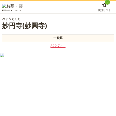
0
検討リスト
みょうえんじ
妙円寺(妙圓寺)
一般墓
322.7
万円