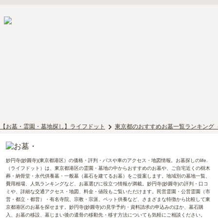
【お墓・霊園・墓地探し】ライフドット
東京都のおすすめお墓一覧ランキング
妙円寺(妙圓寺)(東京都港区）の価格・評判・バスや車のアクセス・地図情報。お墓探しのlife.
（ライフドット）は、東京都港区の霊園・墓地の中からおすすめのお墓や、ご自宅近くの樹木
葬・納骨堂・永代供養墓・一般墓（墓石を建てるお墓）をご提案します。地域別の墓地一覧、
費用相場、人気ランキングなど、お墓選びに役立つ情報が満載。妙円寺(妙圓寺)の評判・口コ
ミや、詳細な交通アクセス・地図、料金・値段もご覧いただけます。民営霊園・公営霊園（市
営・都立・都営）・有名寺院、宗教・宗派、ペット供養など、さまざまな特徴から比較して東
京都港区のお墓を探せます。妙円寺(妙圓寺)の見学予約・資料請求の申込みのほか、墓石購
入、お墓の移設、墓じまい後の遺骨の移動先・移す方法についても気軽にご相談ください。