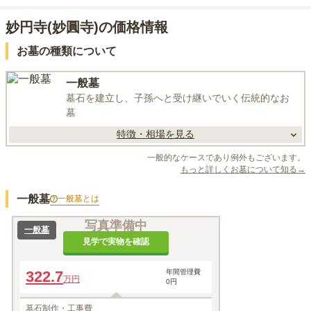
妙円寺(妙圓寺)の価格情報
お墓の種類について
一般墓
墓石を建立し、子孫へと受け継いでいく伝統的なお
墓
特徴・相場を見る
一般的なケースであり例外もございます。
もっと詳しくお墓について知る→
一般墓
一般墓
とは
写真準備中
一般墓
見学で実物を確認
322.7
年間管理費
万円
0円
墓石制作・工事費