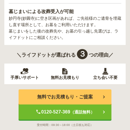
墓じまいによる改葬受入が可能
妙円寺(妙圓寺)
に空き区画があれば、ご先祖様のご遺骨を埋蔵
し直す場所として、お墓をご利用いただけます。
墓じまいをした後の改葬先や、お墓の引っ越し先選びは、ラ
イフドットにご相談ください。
３
＼ライフドットが選ばれる
つの理由／
手厚いサポート
無料お見積もり
立ち会い不要
無料でお見積もり・ご提案
0120-527-369
（通話無料）
受付時間：
09:30～18:00
（土日祝も対応）