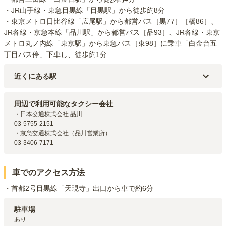
・JR山手線・東急目黒線「目黒駅」から徒歩約8分

・東京メトロ日比谷線「広尾駅」から都営バス［黒77］［橋86］、
JR各線・京急本線「品川駅」から都営バス［品93］、JR各線・東京
メトロ丸ノ内線「東京駅」から東急バス［東98］に乗車「白金台五
丁目バス停」下車し、徒歩約1分
近くにある駅
都営三田線
白金台
駅（
498m
）
JR山手線
目黒
駅（
668m
）
周辺で利用可能なタクシー会社
都営浅草線
高輪台
駅（
1.2km
）
・日本交通株式会社 品川

JR山手線
五反田
駅（
1.5km
）
03-5755-2151

都営三田線
白金高輪
駅（
1.5km
）
・京急交通株式会社（品川営業所）

03-3406-7171
車でのアクセス方法
・首都2号目黒線「天現寺」出口から車で約6分
駐車場
あり