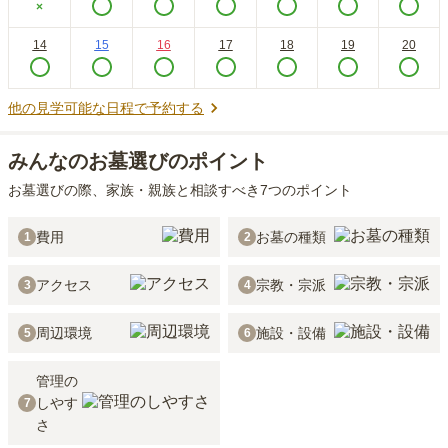
×
14
15
16
17
18
19
20
他の見学可能な日程で予約する
みんなのお墓選びのポイント
お墓選びの際、家族・親族と相談すべき7つのポイント
費用
お墓の種類
1
2
アクセス
宗教・宗派
3
4
周辺環境
施設・設備
5
6
管理の
しやす
7
さ