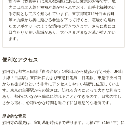
妙円寺（妙圓寺）は東京都港区にある日蓮宗のお寺です。境
内には寿老人尊と福禄寿尊が祀られており、山手七福神のい
る寺院として広く知られています。東京都道312号白金台町
等々力線から奥に延びる参道を下って行くと、喧騒から離れ
たエアポケットのような境内に行きつきます。さらに奥には
日当たりが良い墓域があり、大小さまざまなお墓が並んでい
ます。
便利なアクセス
妙円寺は都営三田線「白金台駅」1番出口から徒歩わずか4分、JR山
手線「目黒駅」東口出口および東急目黒線「目黒駅」東急中央出口
からも徒歩8分という非常にアクセスしやすい場所に位置していま
す。東京の主要駅からの近さは、訪れる方々にとって大きな利点で
あり、都心にいながら簡単に訪れることができるので、日常の忙し
さから逃れ、心穏やかな時間を過ごすには理想的な場所です。
歴史的な背景
妙円寺の歴史は、室町幕府時代まで遡ります。元禄7年（1564年）に