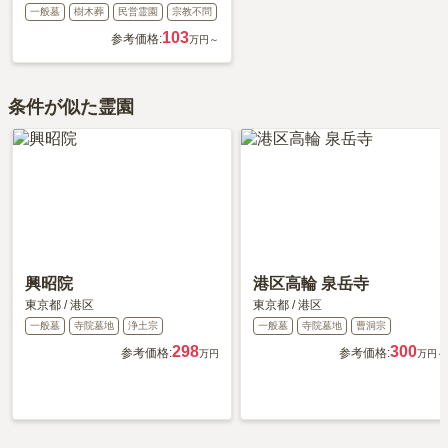
一般墓
樹木葬
民営霊園
宗教不問
103
参考価格:
万円～
条件が似た霊園
興昭院
港区高輪 泉岳寺
東京都
/
港区
東京都
/
港区
一般墓
寺院墓地
浄土宗
一般墓
寺院墓地
曹洞宗
298
300
参考価格:
参考価格:
万円
万円～