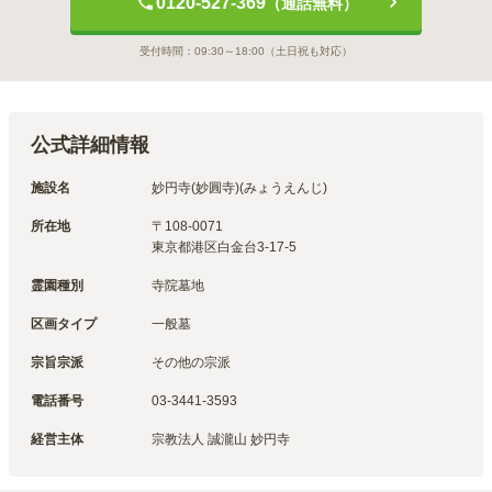
0120-527-369
（通話無料）
受付時間：
09:30～18:00
（土日祝も対応）
公式詳細情報
施設名
妙円寺(妙圓寺)(みょうえんじ)
所在地
〒
108-0071
東京都港区白金台3-17-5
霊園種別
寺院墓地
区画タイプ
一般墓
宗旨宗派
その他の宗派
電話番号
03-3441-3593
経営主体
宗教法人 誠瀧山 妙円寺