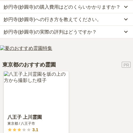
妙円寺(妙圓寺)の購入費用はどのくらいかかりますか？
妙円寺(妙圓寺)への行き方を教えてください。
妙円寺(妙圓寺)では、一般墓が約322.7万円からお求めいただけま
す。
妙円寺(妙圓寺)の実際の評判はどうですか？
公共交通機関の場合、都営三田線「白金台駅」から徒歩約4分で
なお、妙円寺(妙圓寺)がある東京都の相場は、一般墓が約168万円
す。
（墓石代別途）です。
妙円寺(妙圓寺)の口コミはまだ投稿されておりません。
車の場合、首都2号目黒線「天現寺」出口から車で約6分です。
お墓は、価格が高いものがよい、安いものが悪い、という訳ではあ
口コミはあくまで一つの目安です。資料請求や現地見学を通して、
詳しいルートや地図は、本ページの「地図・交通アクセス」欄をご
りません。大切なのは、ご家族が心から納得し、安心してお参りで
ご自身の目で雰囲気を確認してみることをおすすめします。
確認ください。
きる場所を選ぶことです。
東京都のおすすめ霊園
八王子 上川霊園
東京都
/
八王子市
3.1