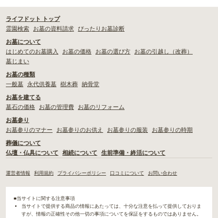
ライフドット トップ
霊園検索
お墓の資料請求
ぴったりお墓診断
お墓について
はじめてのお墓購入
お墓の価格
お墓の選び方
お墓の引越し（改葬）
墓じまい
お墓の種類
一般墓
永代供養墓
樹木葬
納骨堂
お墓を建てる
墓石の価格
お墓の管理費
お墓のリフォーム
お墓参り
お墓参りのマナー
お墓参りのお供え
お墓参りの服装
お墓参りの時期
葬儀について
仏壇・仏具について
相続について
生前準備・終活について
運営者情報
利用規約
プライバシーポリシー
口コミについて
お問い合わせ
■当サイトに関する注意事項
当サイトで提供する商品の情報にあたっては、十分な注意を払って提供しておりま
すが、情報の正確性その他一切の事項についてを保証をするものではありません。