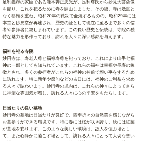
足利義輝の家臣である瀧本弾正忠光が、足利尊氏から妙見大菩薩像
を賜り、これを祀るために寺を開山しました。その後、寺は幾度と
なく移転を重ね、昭和20年の戦災で全焼するものの、昭和29年には
本堂と妙見堂が再建され、歴史の証として現在に至るまで多くの信
者や参拝者に親しまれています。この長い歴史と伝統は、寺院の独
特な魅力を形作っており、訪れる人々に深い感銘を与えます。
福神を祀る寺院
妙円寺は、寿老人尊と福禄寿尊を祀っており、これにより山手七福
神の一部としても知られています。これらの福神は幸福や長寿の象
徴とされ、多くの参拝者がこれらの福神の神前で願い事をするため
に訪れます。特に新年や節句などの吉日には、福神のご利益を求め
る人々で賑わいます。妙円寺の境内は、これらの神々によってさら
に神聖な雰囲気が増し、訪れる人々に心の平安をもたらします。
日当たりの良い墓地
妙円寺の墓地は日当たりが良好で、四季折々の自然美を感じながら
お墓参りができる環境です。特に春には桜が咲き誇り、秋には紅葉
が墓地を彩ります。このような美しい環境は、故人を偲ぶ場とし
て、また心静かに過ごす場として、訪れる人々にとって大切な憩い