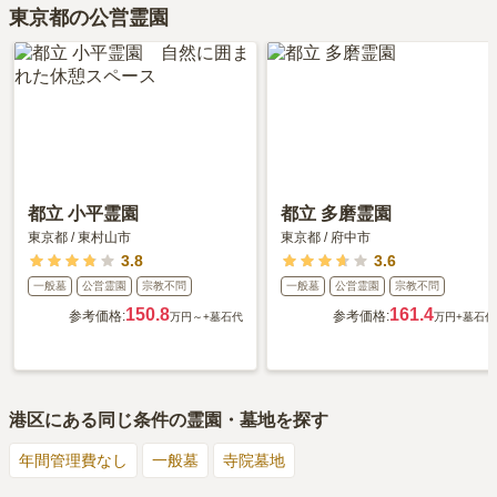
東京都の公営霊園
都立 小平霊園
都立 多磨霊園
東京都
/
東村山市
東京都
/
府中市
3.8
3.6
一般墓
公営霊園
宗教不問
一般墓
公営霊園
宗教不問
150.8
161.4
参考価格:
参考価格:
万円～
+墓石代
万円
+墓石代
港区
にある同じ条件の霊園・墓地を探す
年間管理費なし
一般墓
寺院墓地