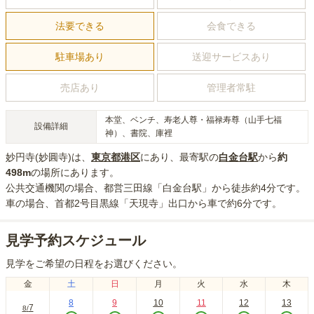
法要できる
会食できる
駐車場あり
送迎サービスあり
売店あり
管理者常駐
本堂、ベンチ、寿老人尊・福禄寿尊（山手七福
設備詳細
神）、書院、庫裡
妙円寺(妙圓寺)
は、
東京都
港区
にあり
、最寄駅の
白金台
駅
から
約
498m
の場所にあり
ます。
公共交通機関の場合
、都営三田線「白金台駅」から徒歩約4分
です。
車の場合
、首都2号目黒線「天現寺」出口から車で約6分
です。
見学予約スケジュール
見学をご希望の日程をお選びください。
金
土
日
月
火
水
木
8
9
10
11
12
13
7
8
/