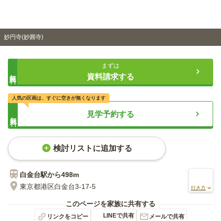
妙円寺(妙圓寺)
まずは
無料
資料請求する
人気の区画は、すぐに空きが無くなります
見学予約する
無料
検討リストに追加する
白金台
駅から
498m
東京都港区白金台3-17-5
行き方
このページを家族に共有する
LINEで共有
リンクをコピー
メールで共有