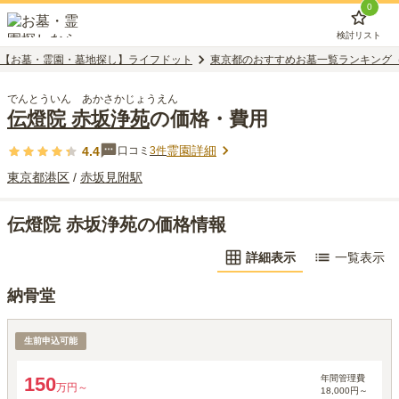
0
検討リスト
【お墓・霊園・墓地探し】ライフドット
東京都のおすすめお墓一覧ランキング
でんとういん あかさかじょうえん
伝燈院 赤坂浄苑
の価格・費用
霊園詳細
4.4
口コミ
3
件
東京都
港区
/
赤坂見附
駅
伝燈院 赤坂浄苑の価格情報
詳細表示
一覧表示
納骨堂
納骨堂
生前申込可能
年間管理費
150
万円～
18,000円～