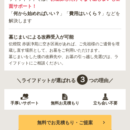
面サポート！
「
何から始めればいい？
」「
費用はいくら？
」などを
解決します
墓じまいによる改葬受入が可能
伝燈院 赤坂浄苑
に空き区画があれば、ご先祖様のご遺骨を埋
蔵し直す場所として、お墓をご利用いただけます。
墓じまいをした後の改葬先や、お墓の引っ越し先選びは、ラ
イフドットにご相談ください。
３
＼ライフドットが選ばれる
つの理由／
手厚いサポート
無料お見積もり
立ち会い不要
無料でお見積もり・ご提案