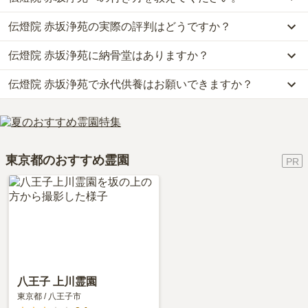
す。
伝燈院 赤坂浄苑の実際の評判はどうですか？
公共交通機関の場合、東京メトロ丸の内線、銀座線「赤坂見附駅」
なお、伝燈院 赤坂浄苑がある東京都の相場は、納骨堂が約145万円
から徒歩約2分です。
です。
伝燈院 赤坂浄苑に納骨堂はありますか？
当サイトに寄せられた総合評価は、4.4点です。特に管理状況、周
詳しいルートや地図は、本ページの「地図・交通アクセス」欄をご
お墓は、価格が高いものがよい、安いものが悪い、という訳ではあ
辺施設が高く評価されています。
確認ください。
りません。大切なのは、ご家族が心から納得し、安心してお参りで
伝燈院 赤坂浄苑で永代供養はお願いできますか？
はい、伝燈院 赤坂浄苑には1種類の納骨堂がございます。
利用者様からは「法事などは、赤坂浄苑のある赤坂の銘菓をお供物
きる場所を選ぶことです。
費用は、約150万円からとなっております。
として数種類から選べ、墓参の際では毎日生花を上げているので、
はい、伝燈院 赤坂浄苑は永代供養に対応しています。
伝燈院 赤坂浄苑がある東京都の納骨堂の相場価格は、約145万円で
お線香など何も持参せずに夜8時までお墓まいりに行けます。」と
費用は、約150万円からとなっております。
す。
いったお声をいただいております。
伝燈院 赤坂浄苑がある東京都の永代供養墓の相場価格は、約50万
納骨堂
について詳しく知りたい方は『
納骨堂とは？お墓との違い・
東京都のおすすめ霊園
円です。
費用・デメリットを解説！
』をご覧ください。
永代供養について詳しく知りたい方は『
永代供養墓をわかりやすく
解説！
』をご覧ください。
八王子 上川霊園
東京都
/
八王子市