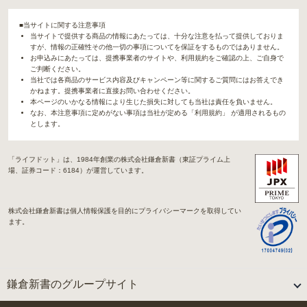
■当サイトに関する注意事項
当サイトで提供する商品の情報にあたっては、十分な注意を払って提供しておりま
すが、情報の正確性その他一切の事項についてを保証をするものではありません。
お申込みにあたっては、提携事業者のサイトや、利用規約をご確認の上、ご自身で
ご判断ください。
当社では各商品のサービス内容及びキャンペーン等に関するご質問にはお答えでき
かねます。提携事業者に直接お問い合わせください。
本ページのいかなる情報により生じた損失に対しても当社は責任を負いません。
なお、本注意事項に定めがない事項は当社が定める「利用規約」 が適用されるもの
とします。
「ライフドット」は、1984年創業の株式会社鎌倉新書（東証プライム上
場、証券コード：6184）が運営しています。
株式会社鎌倉新書は個人情報保護を目的にプライバシーマークを取得してい
ます。
鎌倉新書のグループサイト