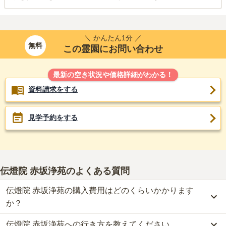
＼ かんたん1分 ／
無料
この霊園にお問い合わせ
最新の空き状況や価格詳細がわかる！
資料請求をする
見学予約をする
伝燈院 赤坂浄苑
のよくある質問
伝燈院 赤坂浄苑の購入費用はどのくらいかかります
か？
伝燈院 赤坂浄苑への行き方を教えてください。
伝燈院 赤坂浄苑では、納骨堂が約150万円からお求めいただけま