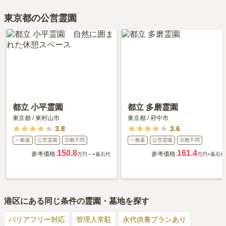
東京都の公営霊園
都立 小平霊園
都立 多磨霊園
東京都
/
東村山市
東京都
/
府中市
3.8
3.6
一般墓
公営霊園
宗教不問
一般墓
公営霊園
宗教不問
150.8
161.4
参考価格:
参考価格:
万円～
+墓石代
万円
+墓石代
港区
にある同じ条件の霊園・墓地を探す
バリアフリー対応
管理人常駐
永代供養プランあり