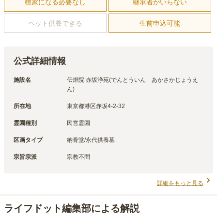
檀家になる必要なし
継承者がいらない
ペット供養できる
生前申込可能
公式詳細情報
施設名
伝燈院 赤坂浄苑(でんとういん　あかさかじょうえ
ん)
所在地
東京都港区赤坂4-2-32
霊園種別
民営霊園
区画タイプ
納骨堂/永代供養墓
宗旨宗派
宗教不問
詳細をもっと見る
ライフドット編集部による解説