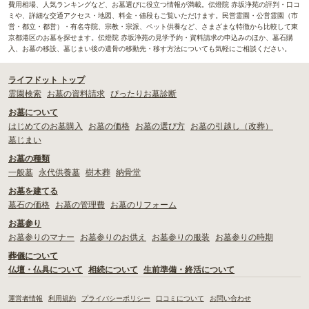
費用相場、人気ランキングなど、お墓選びに役立つ情報が満載。伝燈院 赤坂浄苑の評判・口コ
ミや、詳細な交通アクセス・地図、料金・値段もご覧いただけます。民営霊園・公営霊園（市
営・都立・都営）・有名寺院、宗教・宗派、ペット供養など、さまざまな特徴から比較して東
京都港区のお墓を探せます。伝燈院 赤坂浄苑の見学予約・資料請求の申込みのほか、墓石購
入、お墓の移設、墓じまい後の遺骨の移動先・移す方法についても気軽にご相談ください。
ライフドット トップ
霊園検索
お墓の資料請求
ぴったりお墓診断
お墓について
はじめてのお墓購入
お墓の価格
お墓の選び方
お墓の引越し（改葬）
墓じまい
お墓の種類
一般墓
永代供養墓
樹木葬
納骨堂
お墓を建てる
墓石の価格
お墓の管理費
お墓のリフォーム
お墓参り
お墓参りのマナー
お墓参りのお供え
お墓参りの服装
お墓参りの時期
葬儀について
仏壇・仏具について
相続について
生前準備・終活について
運営者情報
利用規約
プライバシーポリシー
口コミについて
お問い合わせ