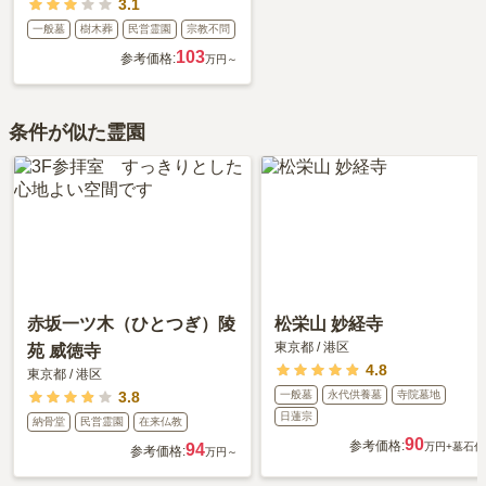
3.1
一般墓
樹木葬
民営霊園
宗教不問
103
参考価格:
万円～
条件が似た霊園
赤坂一ツ木（ひとつぎ）陵
松栄山 妙経寺
東京都
/
港区
苑 威徳寺
4.8
東京都
/
港区
3.8
一般墓
永代供養墓
寺院墓地
日蓮宗
納骨堂
民営霊園
在来仏教
90
参考価格:
94
万円
+墓石代
参考価格:
万円～