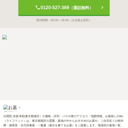
0120-527-369
（通話無料）
受付時間：
09:30～18:00
（土日祝も対応）
伝燈院 赤坂浄苑(東京都港区）の価格・評判・バスや車のアクセス・地図情報。お墓探しのlife.
（ライフドット）は、東京都港区の霊園・墓地の中からおすすめのお墓や、ご自宅近くの樹木
葬・納骨堂・永代供養墓・一般墓（墓石を建てるお墓）をご提案します。地域別の墓地一覧、