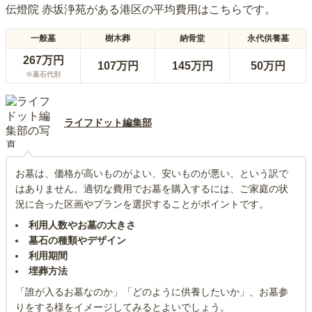
伝燈院 赤坂浄苑
がある
港区
の平均費用はこちらです。
一般墓
樹木葬
納骨堂
永代供養墓
267万円
107万円
145万円
50万円
※墓石代別
ライフドット編集部
お墓は、価格が高いものがよい、安いものが悪い、という訳で
はありません。適切な費用でお墓を購入するには、ご家庭の状
況に合った区画やプランを選択することがポイントです。
利用人数やお墓の大きさ
墓石の種類やデザイン
利用期間
埋葬方法
「誰が入るお墓なのか」「どのように供養したいか」、お墓参
りをする様をイメージしてみるとよいでしょう。